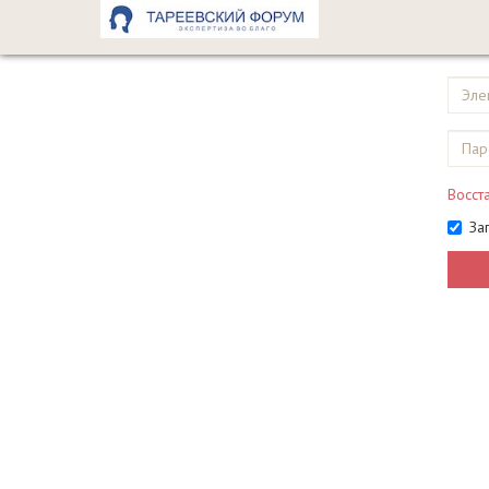
Восст
За